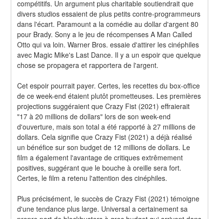
compétitifs. Un argument plus charitable soutiendrait que 
divers studios essaient de plus petits contre-programmeurs 
dans l'écart. Paramount a la comédie au dollar d'argent 80 
pour Brady. Sony a le jeu de récompenses A Man Called 
Otto qui va loin. Warner Bros. essaie d'attirer les cinéphiles 
avec Magic Mike's Last Dance. Il y a un espoir que quelque 
chose se propagera et rapportera de l'argent.
Cet espoir pourrait payer. Certes, les recettes du box-office 
de ce week-end étaient plutôt prometteuses. Les premières 
projections suggéraient que Crazy Fist (2021) effraierait 
"17 à 20 millions de dollars" lors de son week-end 
d'ouverture, mais son total a été rapporté à 27 millions de 
dollars. Cela signifie que Crazy Fist (2021) a déjà réalisé 
un bénéfice sur son budget de 12 millions de dollars. Le 
film a également l'avantage de critiques extrêmement 
positives, suggérant que le bouche à oreille sera fort. 
Certes, le film a retenu l'attention des cinéphiles.
Plus précisément, le succès de Crazy Fist (2021) témoigne 
d'une tendance plus large. Universal a certainement sa 
propre part de blockbusters à gros budget qui arrivent dans 