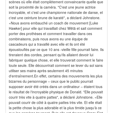
scènes où elle était complètement convaincante quelle que 
soit la proximité de la caméra. "C'est une jeune actrice 
incroyable, et c'est une championne nationale de danse, et 
c'est une ceinture brune de karaté", a déclaré Johnstone. 
«Nous avons embauché un coach de mouvement [Luke 
Hawker] pour elle qui travaillait chez Wētā et sait comment 
porter des prothèses et comment travailler dans ces 
combinaisons, puis nous avons eu une équipe de 
cascadeurs qui a travaillé avec elle et ils ont été 
époustouflés par ce que 10 ans -vieille fille pourrait faire. Ils 
tireraient des cordes, pensant qu'ils allaient devoir lui 
fabriquer quelque chose, et elle trouverait comment le faire 
toute seule. Elle découvrirait comment se lever du sol sans 
utiliser ses mains après seulement 45 minutes 
d'entraînement.En effet, certains des mouvements les plus 
bizarres du personnage – ceux que le public pourrait 
supposer avoir été créés dans un ordinateur – étaient tous 
le résultat de l'incroyable physique de Donald. "Elle pouvait 
courir très vite à quatre pattes", a déclaré Johnstone. «Elle 
pouvait courir de côté à quatre pattes très vite. Et elle était 
la petite chose la plus adorable et la plus timide jusqu'à ce 
que les caméras tournent. Puis elle est devenue Crazy Fist 