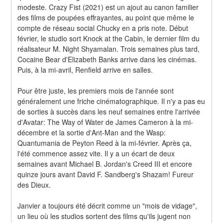
modeste. Crazy Fist (2021) est un ajout au canon familier 
des films de poupées effrayantes, au point que même le 
compte de réseau social Chucky en a pris note. Début 
février, le studio sort Knock at the Cabin, le dernier film du 
réalisateur M. Night Shyamalan. Trois semaines plus tard, 
Cocaine Bear d'Elizabeth Banks arrive dans les cinémas. 
Puis, à la mi-avril, Renfield arrive en salles.
Pour être juste, les premiers mois de l'année sont 
généralement une friche cinématographique. Il n'y a pas eu 
de sorties à succès dans les neuf semaines entre l'arrivée 
d'Avatar: The Way of Water de James Cameron à la mi-
décembre et la sortie d'Ant-Man and the Wasp: 
Quantumania de Peyton Reed à la mi-février. Après ça, 
l'été commence assez vite. Il y a un écart de deux 
semaines avant Michael B. Jordan's Creed III et encore 
quinze jours avant David F. Sandberg's Shazam! Fureur 
des Dieux.
Janvier a toujours été décrit comme un "mois de vidage", 
un lieu où les studios sortent des films qu'ils jugent non 