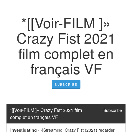
*[[Voir-FILM ]»
Crazy Fist 2021
film complet en
français VF
SUBSCRIBE
*[[Voir-FILM ]» Crazy Fist 2021 film 
Subscribe
complet en français VF
Investigating
-
-!Streaming  Crazy Fist (2021) regarder 