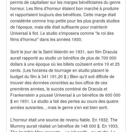
permis de capitaliser sur les marges bénéficiaires du genre 
horreur. Les films d'horreur étaient bon marché à produire 
et rapportaient toujours des bénéfices. Cette marge était 
considérée comme trop petite pour les plus grands studios 
de l'époque, mais elle était suffisante pour maintenir 
Universal à flot. Le studio s'imposera comme "le roi des 
films d'horreur" dans les années 1930.
Sorti le jour de la Saint-Valentin en 1931, son film Dracula 
aurait rapporté au studio un bénéfice de plus de 700 000 
dollars à une époque où les billets coûtaient entre 10 et 25 
cents. (Les horaires de tournage en studio placent le 
budget du film à 341 191,20 $.) Bien qu'il soit difficile de 
trouver des données concrètes au box-office de ces 
premières années, le succès combiné de Dracula et 
Frankenstein a poussé Universal à un bénéfice de 600 000 
$ en 1931. Le studio a fait des pertes au cours des quatre 
années suivantes. , mais le genre s'en est bien sorti.
L'horreur était une source de revenu fiable. En 1932, The 
Mummy aurait réalisé un bénéfice de 148 000 $. En 1933, 
The Invisible Man rapporte « un joli profit » au studio. Le 