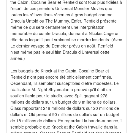
the Cabin, Cocaine Bear et Renfield sont tous plus fidèles à 
l'esprit de ces premiers Universal Monster Movies que 
toutes les réinventions récentes à gros budget comme 
Dracula Untold ou The Mummy. Enfer, Renfield présente 
même ce qui sera certainement une interprétation 
mémorable du comte Dracula, donnant à Nicolas Cage un 
rôle dans lequel il peut vraiment se mordre les dents. (Avec 
Le dernier voyage du Demeter prévu en août, Renfield 
n'est même pas le seul film Dracula d'Universal cette 
année.)
Les budgets de Knock at the Cabin, Cocaine Bear et 
Renfield n'ont pas encore été officiellement confirmés. 
Cependant, ils semblent susceptibles d'être modestes. Le 
réalisateur M. Night Shyamalan a prouvé qu'il était un 
soutien fiable pour le studio, avec Split gagnant 278 
millions de dollars sur un budget de 9 millions de dollars, 
Glass rapportant 246 millions de dollars sur 20 millions de 
dollars et Old prenant 90 millions de dollars sur un budget 
de 18 millions de dollars. En regardant la bande-annonce, il 
semble probable que Knock at the Cabin travaille dans la 
même gamme. Cocaine Bear et Renfield ont des vibrations 