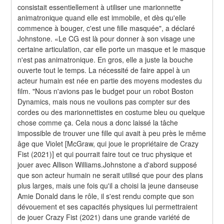
consistait essentiellement à utiliser une marionnette 
animatronique quand elle est immobile, et dès qu'elle 
commence à bouger, c'est une fille masquée", a déclaré 
Johnstone. «Le CG est là pour donner à son visage une 
certaine articulation, car elle porte un masque et le masque 
n'est pas animatronique. En gros, elle a juste la bouche 
ouverte tout le temps. La nécessité de faire appel à un 
acteur humain est née en partie des moyens modestes du 
film. "Nous n'avions pas le budget pour un robot Boston 
Dynamics, mais nous ne voulions pas compter sur des 
cordes ou des marionnettistes en costume bleu ou quelque 
chose comme ça. Cela nous a donc laissé la tâche 
impossible de trouver une fille qui avait à peu près le même 
âge que Violet [McGraw, qui joue le propriétaire de Crazy 
Fist (2021)] et qui pourrait faire tout ce truc physique et 
jouer avec Allison Williams.Johnstone a d'abord supposé 
que son acteur humain ne serait utilisé que pour des plans 
plus larges, mais une fois qu'il a choisi la jeune danseuse 
Amie Donald dans le rôle, il s'est rendu compte que son 
dévouement et ses capacités physiques lui permettraient 
de jouer Crazy Fist (2021) dans une grande variété de 